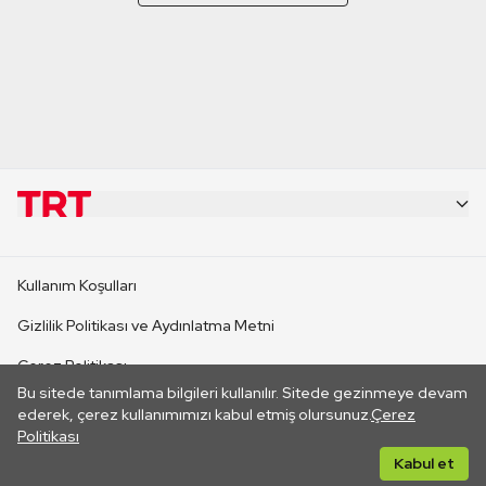
KURUMSAL
Kullanım Koşulları
KANAL SİTELERİ
Gizlilik Politikası ve Aydınlatma Metni
Çerez Politikası
SİTELER
Bu sitede tanımlama bilgileri kullanılır. Sitede gezinmeye devam
İletişim
ederek, çerez kullanımımızı kabul etmiş olursunuz.
Çerez
Politikası
CANLI YAYINLAR
Her hakkı saklıdır. ©2026 TRT. Bağlantı yoluyla gidilen dış
Kabul et
sitelerin içeriklerinden TRT sorumlu değildir.