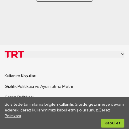
KURUMSAL
Kullanım Koşulları
KANAL SİTELERİ
Gizlilik Politikası ve Aydınlatma Metni
Çerez Politikası
SİTELER
Bu sitede tanımlama bilgileri kullanılır. Sitede gezinmeye devam
İletişim
ederek, çerez kullanımımızı kabul etmiş olursunuz.
Çerez
Politikası
CANLI YAYINLAR
Her hakkı saklıdır. ©2026 TRT. Bağlantı yoluyla gidilen dış
Kabul et
sitelerin içeriklerinden TRT sorumlu değildir.