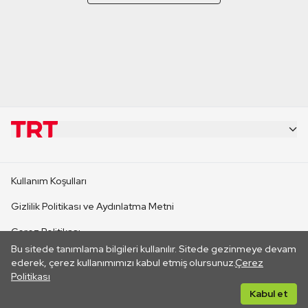
KURUMSAL
Kullanım Koşulları
KANAL SİTELERİ
Gizlilik Politikası ve Aydınlatma Metni
Çerez Politikası
SİTELER
Bu sitede tanımlama bilgileri kullanılır. Sitede gezinmeye devam
İletişim
ederek, çerez kullanımımızı kabul etmiş olursunuz.
Çerez
Politikası
CANLI YAYINLAR
Her hakkı saklıdır. ©2026 TRT. Bağlantı yoluyla gidilen dış
Kabul et
sitelerin içeriklerinden TRT sorumlu değildir.