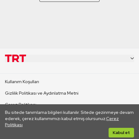
KURUMSAL
Kullanım Koşulları
KANAL SİTELERİ
Gizlilik Politikası ve Aydınlatma Metni
Çerez Politikası
SİTELER
Bu sitede tanımlama bilgileri kullanılır. Sitede gezinmeye devam
İletişim
ederek, çerez kullanımımızı kabul etmiş olursunuz.
Çerez
Politikası
CANLI YAYINLAR
Her hakkı saklıdır. ©2026 TRT. Bağlantı yoluyla gidilen dış
Kabul et
sitelerin içeriklerinden TRT sorumlu değildir.