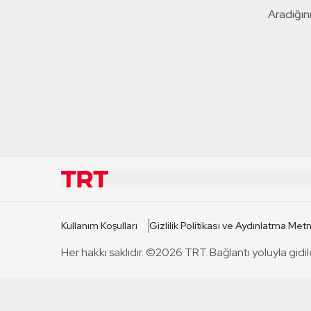
Aradığını
KURUMSAL
KANAL
Kullanım Koşulları
Gizlilik Politikası ve Aydınlatma Metn
TRT Hakkında
TRT 1
Her hakkı saklıdır. ©2026 TRT. Bağlantı yoluyla gidil
Mevzuat
TRT 2
Basın Açıklamaları
TRT Belge
Bize Ulaşın
TRT Habe