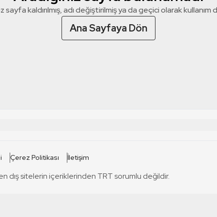
z sayfa kaldırılmış, adı değiştirilmiş ya da geçici olarak kullanım dış
Ana Sayfaya Dön
 SİTELERİ
SİTELER
i
Çerez Politikası
İletişim
TRT Kürdi
tabii
T
en dış sitelerin içeriklerinden TRT sorumlu değildir.
TRT World
TRT Dinle
T
sel
TRT Arabi
Engelsiz TRT
T
r
TRT Eba İlkokul
TRT 12 Punto
T