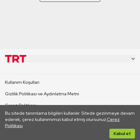
KURUMSAL
Kullanım Koşulları
KANAL SİTELERİ
Gizlilik Politikası ve Aydınlatma Metni
Çerez Politikası
SİTELER
Bu sitede tanımlama bilgileri kullanılır. Sitede gezinmeye devam
İletişim
ederek, çerez kullanımımızı kabul etmiş olursunuz.
Çerez
Politikası
CANLI YAYINLAR
Her hakkı saklıdır. ©2026 TRT. Bağlantı yoluyla gidilen dış
Kabul et
sitelerin içeriklerinden TRT sorumlu değildir.