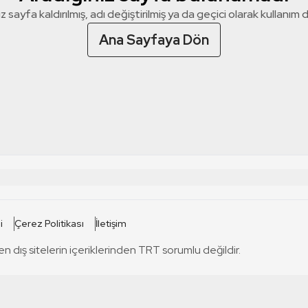
z sayfa kaldırılmış, adı değiştirilmiş ya da geçici olarak kullanım dış
Ana Sayfaya Dön
 SİTELERİ
SİTELER
i
Çerez Politikası
İletişim
TRT Kürdi
tabii
T
en dış sitelerin içeriklerinden TRT sorumlu değildir.
TRT World
TRT Dinle
T
sel
TRT Arabi
Engelsiz TRT
T
r
TRT Eba İlkokul
TRT 12 Punto
T