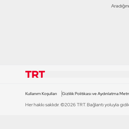
Aradığını
KURUMSAL
KANAL
Kullanım Koşulları
Gizlilik Politikası ve Aydınlatma Metn
TRT Hakkında
TRT 1
Her hakkı saklıdır. ©2026 TRT. Bağlantı yoluyla gidil
Mevzuat
TRT 2
Basın Açıklamaları
TRT Belge
Bize Ulaşın
TRT Habe