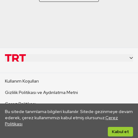
KURUMSAL
Kullanım Koşulları
KANAL SİTELERİ
Gizlilik Politikası ve Aydınlatma Metni
Çerez Politikası
SİTELER
Bu sitede tanımlama bilgileri kullanılır. Sitede gezinmeye devam
İletişim
ederek, çerez kullanımımızı kabul etmiş olursunuz.
Çerez
Politikası
CANLI YAYINLAR
Her hakkı saklıdır. ©2026 TRT. Bağlantı yoluyla gidilen dış
Kabul et
sitelerin içeriklerinden TRT sorumlu değildir.