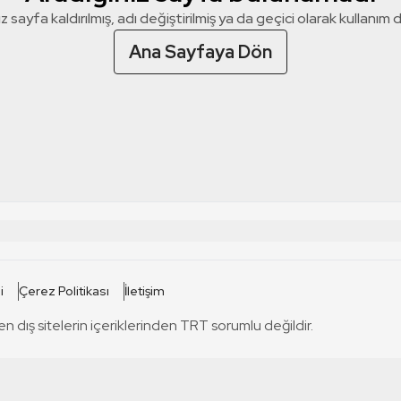
z sayfa kaldırılmış, adı değiştirilmiş ya da geçici olarak kullanım dış
Ana Sayfaya Dön
 SİTELERİ
SİTELER
i
Çerez Politikası
İletişim
TRT Kürdi
tabii
T
en dış sitelerin içeriklerinden TRT sorumlu değildir.
TRT World
TRT Dinle
T
sel
TRT Arabi
Engelsiz TRT
T
r
TRT Eba İlkokul
TRT 12 Punto
T