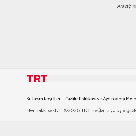
Aradığını
KURUMSAL
KANAL
Kullanım Koşulları
Gizlilik Politikası ve Aydınlatma Metn
TRT Hakkında
TRT 1
Her hakkı saklıdır. ©2026 TRT. Bağlantı yoluyla gidil
Mevzuat
TRT 2
Basın Açıklamaları
TRT Belge
Bize Ulaşın
TRT Habe