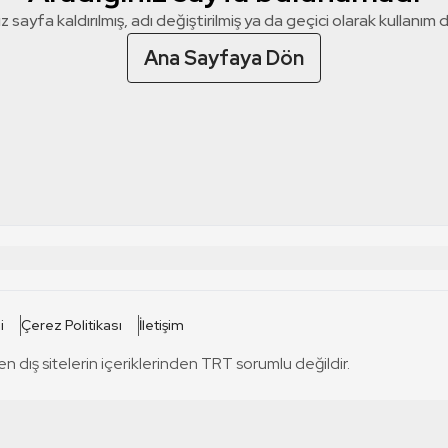
z sayfa kaldırılmış, adı değiştirilmiş ya da geçici olarak kullanım dış
Ana Sayfaya Dön
 SİTELERİ
SİTELER
i
Çerez Politikası
İletişim
TRT Kürdi
tabii
T
en dış sitelerin içeriklerinden TRT sorumlu değildir.
TRT World
TRT Dinle
T
sel
TRT Arabi
Engelsiz TRT
T
r
TRT Eba İlkokul
TRT 12 Punto
T