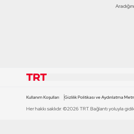
Aradığını
KURUMSAL
KANAL
Kullanım Koşulları
Gizlilik Politikası ve Aydınlatma Metn
TRT Hakkında
TRT 1
Her hakkı saklıdır. ©2026 TRT. Bağlantı yoluyla gidil
Mevzuat
TRT 2
Basın Açıklamaları
TRT Belge
Bize Ulaşın
TRT Habe