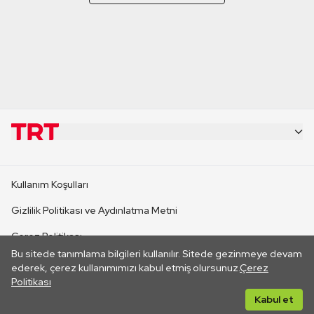
KURUMSAL
Kullanım Koşulları
KANAL SİTELERİ
Gizlilik Politikası ve Aydınlatma Metni
Çerez Politikası
SİTELER
Bu sitede tanımlama bilgileri kullanılır. Sitede gezinmeye devam
İletişim
ederek, çerez kullanımımızı kabul etmiş olursunuz.
Çerez
Politikası
CANLI YAYINLAR
Her hakkı saklıdır. ©2026 TRT. Bağlantı yoluyla gidilen dış
Kabul et
sitelerin içeriklerinden TRT sorumlu değildir.