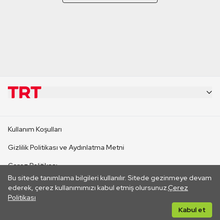
KURUMSAL
Kullanım Koşulları
KANAL SİTELERİ
Gizlilik Politikası ve Aydınlatma Metni
Çerez Politikası
SİTELER
Bu sitede tanımlama bilgileri kullanılır. Sitede gezinmeye devam
İletişim
ederek, çerez kullanımımızı kabul etmiş olursunuz.
Çerez
Politikası
CANLI YAYINLAR
Her hakkı saklıdır. ©2026 TRT. Bağlantı yoluyla gidilen dış
Kabul et
sitelerin içeriklerinden TRT sorumlu değildir.