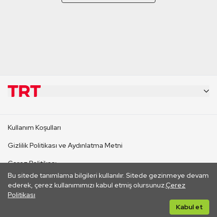
KURUMSAL
Kullanım Koşulları
KANAL SİTELERİ
Gizlilik Politikası ve Aydınlatma Metni
Çerez Politikası
SİTELER
Bu sitede tanımlama bilgileri kullanılır. Sitede gezinmeye devam
İletişim
ederek, çerez kullanımımızı kabul etmiş olursunuz.
Çerez
Politikası
CANLI YAYINLAR
Her hakkı saklıdır. ©2026 TRT. Bağlantı yoluyla gidilen dış
Kabul et
sitelerin içeriklerinden TRT sorumlu değildir.