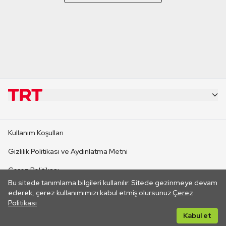
KURUMSAL
Kullanım Koşulları
KANAL SİTELERİ
Gizlilik Politikası ve Aydınlatma Metni
Çerez Politikası
SİTELER
Bu sitede tanımlama bilgileri kullanılır. Sitede gezinmeye devam
İletişim
ederek, çerez kullanımımızı kabul etmiş olursunuz.
Çerez
Politikası
CANLI YAYINLAR
Her hakkı saklıdır. ©2026 TRT. Bağlantı yoluyla gidilen dış
Kabul et
sitelerin içeriklerinden TRT sorumlu değildir.