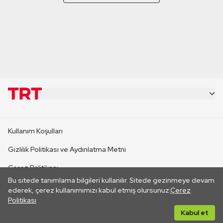
KURUMSAL
Kullanım Koşulları
KANAL SİTELERİ
Gizlilik Politikası ve Aydınlatma Metni
Çerez Politikası
SİTELER
Bu sitede tanımlama bilgileri kullanılır. Sitede gezinmeye devam
İletişim
ederek, çerez kullanımımızı kabul etmiş olursunuz.
Çerez
Politikası
CANLI YAYINLAR
Her hakkı saklıdır. ©2026 TRT. Bağlantı yoluyla gidilen dış
Kabul et
sitelerin içeriklerinden TRT sorumlu değildir.