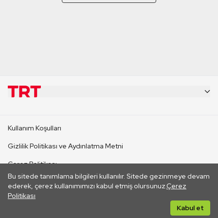
KURUMSAL
Kullanım Koşulları
KANAL SİTELERİ
Gizlilik Politikası ve Aydınlatma Metni
Çerez Politikası
SİTELER
Bu sitede tanımlama bilgileri kullanılır. Sitede gezinmeye devam
İletişim
ederek, çerez kullanımımızı kabul etmiş olursunuz.
Çerez
Politikası
CANLI YAYINLAR
Her hakkı saklıdır. ©2026 TRT. Bağlantı yoluyla gidilen dış
Kabul et
sitelerin içeriklerinden TRT sorumlu değildir.