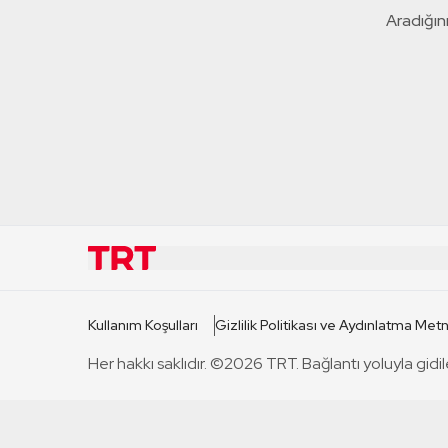
Aradığını
KURUMSAL
KANAL
Kullanım Koşulları
Gizlilik Politikası ve Aydınlatma Metn
TRT Hakkında
TRT 1
Her hakkı saklıdır. ©2026 TRT. Bağlantı yoluyla gidil
Mevzuat
TRT 2
Basın Açıklamaları
TRT Belge
Bize Ulaşın
TRT Habe