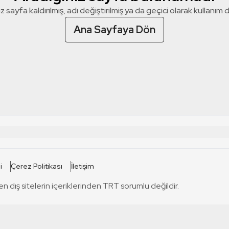
z sayfa kaldırılmış, adı değiştirilmiş ya da geçici olarak kullanım dış
Ana Sayfaya Dön
 SİTELERİ
SİTELER
i
Çerez Politikası
İletişim
TRT Kürdi
tabii
T
en dış sitelerin içeriklerinden TRT sorumlu değildir.
TRT World
TRT Dinle
T
sel
TRT Arabi
Engelsiz TRT
T
r
TRT Eba İlkokul
TRT 12 Punto
T