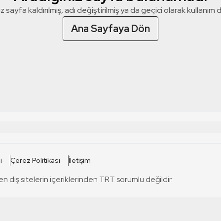
z sayfa kaldırılmış, adı değiştirilmiş ya da geçici olarak kullanım dış
Ana Sayfaya Dön
 SİTELERİ
SİTELER
i
Çerez Politikası
İletişim
TRT Kürdi
tabii
T
en dış sitelerin içeriklerinden TRT sorumlu değildir.
TRT World
TRT Dinle
T
sel
TRT Arabi
Engelsiz TRT
T
r
TRT Eba İlkokul
TRT 12 Punto
T