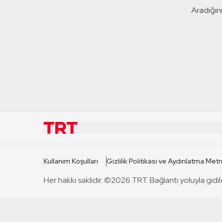
Aradığını
KURUMSAL
KANAL
Kullanım Koşulları
Gizlilik Politikası ve Aydınlatma Metn
TRT Hakkında
TRT 1
Her hakkı saklıdır. ©2026 TRT. Bağlantı yoluyla gidil
Mevzuat
TRT 2
Basın Açıklamaları
TRT Belge
Bize Ulaşın
TRT Habe