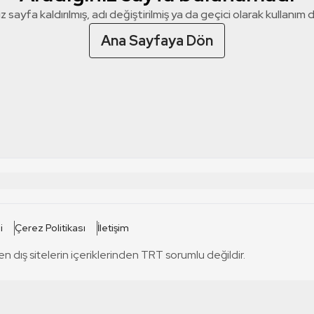
z sayfa kaldırılmış, adı değiştirilmiş ya da geçici olarak kullanım dış
Ana Sayfaya Dön
 SİTELERİ
SİTELER
i
Çerez Politikası
İletişim
TRT Kürdi
tabii
T
en dış sitelerin içeriklerinden TRT sorumlu değildir.
TRT World
TRT Dinle
T
sel
TRT Arabi
Engelsiz TRT
T
r
TRT Eba İlkokul
TRT 12 Punto
T