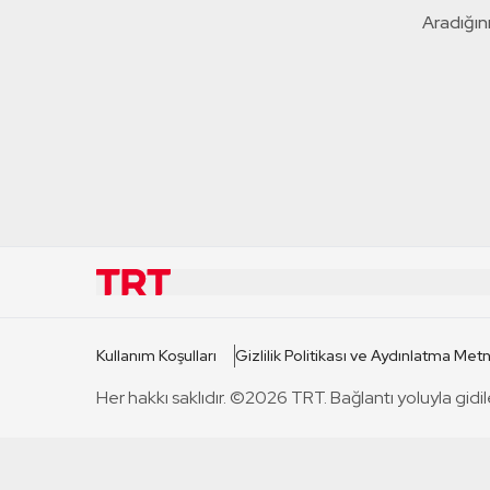
Aradığını
KURUMSAL
KANAL
Kullanım Koşulları
Gizlilik Politikası ve Aydınlatma Metn
TRT Hakkında
TRT 1
Her hakkı saklıdır. ©2026 TRT. Bağlantı yoluyla gidil
Mevzuat
TRT 2
Basın Açıklamaları
TRT Belge
Bize Ulaşın
TRT Habe