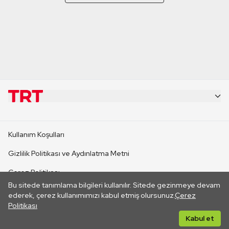
KURUMSAL
Kullanım Koşulları
KANAL SİTELERİ
Gizlilik Politikası ve Aydınlatma Metni
Çerez Politikası
SİTELER
Bu sitede tanımlama bilgileri kullanılır. Sitede gezinmeye devam
İletişim
ederek, çerez kullanımımızı kabul etmiş olursunuz.
Çerez
Politikası
CANLI YAYINLAR
Her hakkı saklıdır. ©2026 TRT. Bağlantı yoluyla gidilen dış
Kabul et
sitelerin içeriklerinden TRT sorumlu değildir.