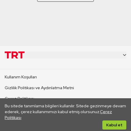
KURUMSAL
Kullanım Koşulları
KANAL SİTELERİ
Gizlilik Politikası ve Aydınlatma Metni
Çerez Politikası
SİTELER
Bu sitede tanımlama bilgileri kullanılır. Sitede gezinmeye devam
İletişim
ederek, çerez kullanımımızı kabul etmiş olursunuz.
Çerez
Politikası
CANLI YAYINLAR
Her hakkı saklıdır. ©2026 TRT. Bağlantı yoluyla gidilen dış
Kabul et
sitelerin içeriklerinden TRT sorumlu değildir.