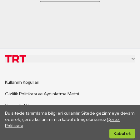
KURUMSAL
Kullanım Koşulları
KANAL SİTELERİ
Gizlilik Politikası ve Aydınlatma Metni
Çerez Politikası
SİTELER
Bu sitede tanımlama bilgileri kullanılır. Sitede gezinmeye devam
İletişim
ederek, çerez kullanımımızı kabul etmiş olursunuz.
Çerez
Politikası
CANLI YAYINLAR
Her hakkı saklıdır. ©2026 TRT. Bağlantı yoluyla gidilen dış
Kabul et
sitelerin içeriklerinden TRT sorumlu değildir.