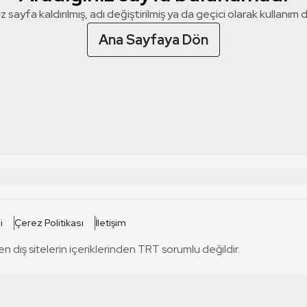
z sayfa kaldırılmış, adı değiştirilmiş ya da geçici olarak kullanım dış
Ana Sayfaya Dön
 SİTELERİ
SİTELER
i
Çerez Politikası
İletişim
TRT Kürdi
tabii
T
en dış sitelerin içeriklerinden TRT sorumlu değildir.
TRT World
TRT Dinle
T
sel
TRT Arabi
Engelsiz TRT
T
r
TRT Eba İlkokul
TRT 12 Punto
T