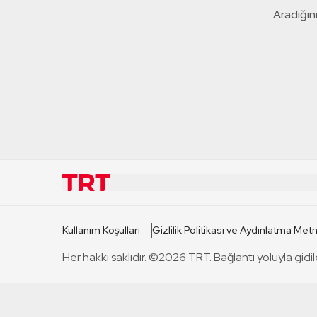
Aradığını
KURUMSAL
KANAL
Kullanım Koşulları
Gizlilik Politikası ve Aydınlatma Metn
TRT Hakkında
TRT 1
Her hakkı saklıdır. ©2026 TRT. Bağlantı yoluyla gidil
Mevzuat
TRT 2
Basın Açıklamaları
TRT Belge
Bize Ulaşın
TRT Habe