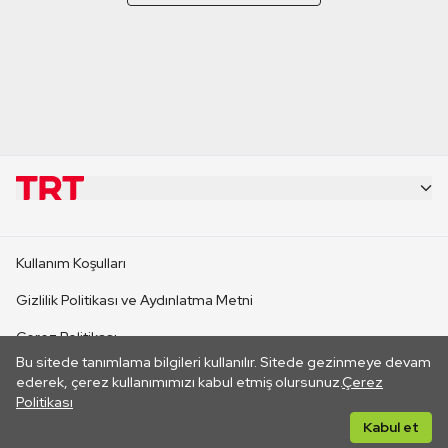
KURUMSAL
Kullanım Koşulları
KANAL SİTELERİ
Gizlilik Politikası ve Aydınlatma Metni
Çerez Politikası
SİTELER
Bu sitede tanımlama bilgileri kullanılır. Sitede gezinmeye devam
İletişim
ederek, çerez kullanımımızı kabul etmiş olursunuz.
Çerez
Politikası
CANLI YAYINLAR
Her hakkı saklıdır. ©2026 TRT. Bağlantı yoluyla gidilen dış
Kabul et
sitelerin içeriklerinden TRT sorumlu değildir.