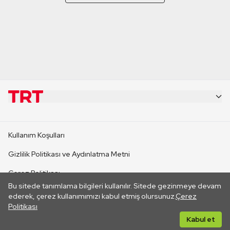
KURUMSAL
Kullanım Koşulları
KANAL SİTELERİ
Gizlilik Politikası ve Aydınlatma Metni
Çerez Politikası
SİTELER
Bu sitede tanımlama bilgileri kullanılır. Sitede gezinmeye devam
İletişim
ederek, çerez kullanımımızı kabul etmiş olursunuz.
Çerez
Politikası
CANLI YAYINLAR
Her hakkı saklıdır. ©2026 TRT. Bağlantı yoluyla gidilen dış
Kabul et
sitelerin içeriklerinden TRT sorumlu değildir.