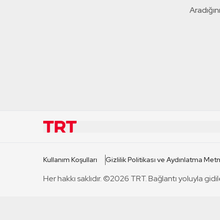
Aradığını
KURUMSAL
KANAL
Kullanım Koşulları
Gizlilik Politikası ve Aydınlatma Metn
TRT Hakkında
TRT 1
Her hakkı saklıdır. ©2026 TRT. Bağlantı yoluyla gidil
Mevzuat
TRT 2
Basın Açıklamaları
TRT Belge
Bize Ulaşın
TRT Habe