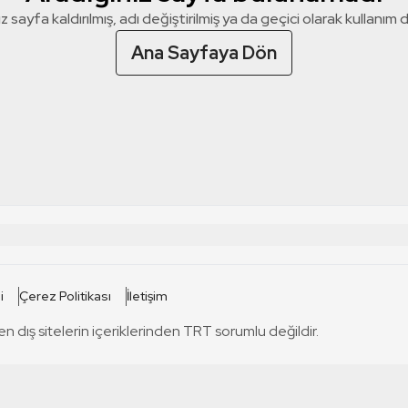
z sayfa kaldırılmış, adı değiştirilmiş ya da geçici olarak kullanım dış
Ana Sayfaya Dön
 SİTELERİ
SİTELER
i
Çerez Politikası
İletişim
TRT Kürdi
tabii
T
en dış sitelerin içeriklerinden TRT sorumlu değildir.
TRT World
TRT Dinle
T
sel
TRT Arabi
Engelsiz TRT
T
r
TRT Eba İlkokul
TRT 12 Punto
T