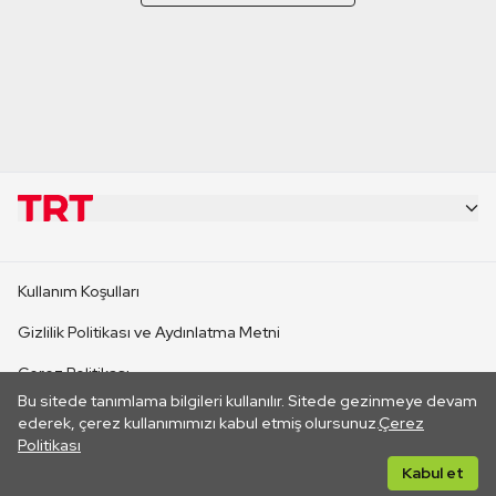
KURUMSAL
Kullanım Koşulları
KANAL SİTELERİ
Gizlilik Politikası ve Aydınlatma Metni
Çerez Politikası
SİTELER
Bu sitede tanımlama bilgileri kullanılır. Sitede gezinmeye devam
İletişim
ederek, çerez kullanımımızı kabul etmiş olursunuz.
Çerez
Politikası
CANLI YAYINLAR
Her hakkı saklıdır. ©2026 TRT. Bağlantı yoluyla gidilen dış
Kabul et
sitelerin içeriklerinden TRT sorumlu değildir.