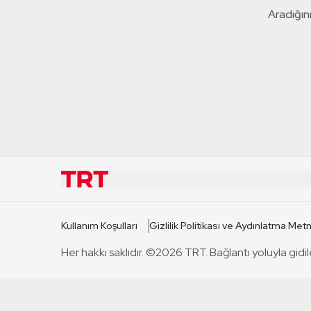
Aradığını
KURUMSAL
KANAL
Kullanım Koşulları
Gizlilik Politikası ve Aydınlatma Metn
TRT Hakkında
TRT 1
Her hakkı saklıdır. ©2026 TRT. Bağlantı yoluyla gidil
Mevzuat
TRT 2
Basın Açıklamaları
TRT Belge
Bize Ulaşın
TRT Habe