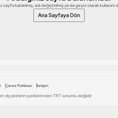
z sayfa kaldırılmış, adı değiştirilmiş ya da geçici olarak kullanım dış
Ana Sayfaya Dön
 SİTELERİ
SİTELER
i
Çerez Politikası
İletişim
TRT Kürdi
tabii
T
en dış sitelerin içeriklerinden TRT sorumlu değildir.
TRT World
TRT Dinle
T
sel
TRT Arabi
Engelsiz TRT
T
r
TRT Eba İlkokul
TRT 12 Punto
T