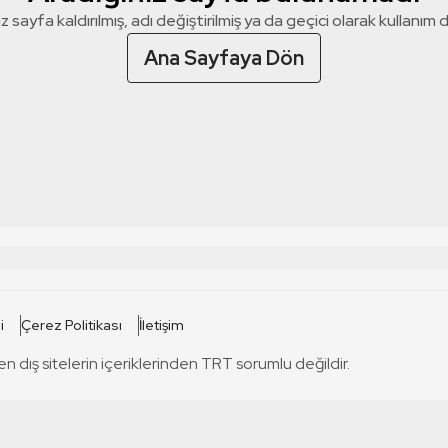
z sayfa kaldırılmış, adı değiştirilmiş ya da geçici olarak kullanım dış
Ana Sayfaya Dön
 SİTELERİ
SİTELER
i
Çerez Politikası
İletişim
TRT Kürdi
tabii
T
en dış sitelerin içeriklerinden TRT sorumlu değildir.
TRT World
TRT Dinle
T
sel
TRT Arabi
Engelsiz TRT
T
r
TRT Eba İlkokul
TRT 12 Punto
T