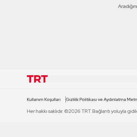
Aradığını
KURUMSAL
KANAL
Kullanım Koşulları
Gizlilik Politikası ve Aydınlatma Metn
TRT Hakkında
TRT 1
Her hakkı saklıdır. ©2026 TRT. Bağlantı yoluyla gidil
Mevzuat
TRT 2
Basın Açıklamaları
TRT Belge
Bize Ulaşın
TRT Habe