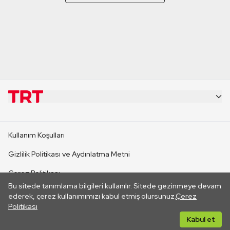
KURUMSAL
Kullanım Koşulları
KANAL SİTELERİ
Gizlilik Politikası ve Aydınlatma Metni
Çerez Politikası
SİTELER
Bu sitede tanımlama bilgileri kullanılır. Sitede gezinmeye devam
İletişim
ederek, çerez kullanımımızı kabul etmiş olursunuz.
Çerez
Politikası
CANLI YAYINLAR
Her hakkı saklıdır. ©2026 TRT. Bağlantı yoluyla gidilen dış
Kabul et
sitelerin içeriklerinden TRT sorumlu değildir.