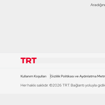
Aradığını
KURUMSAL
KANAL
Kullanım Koşulları
Gizlilik Politikası ve Aydınlatma Metn
TRT Hakkında
TRT 1
Her hakkı saklıdır. ©2026 TRT. Bağlantı yoluyla gidil
Mevzuat
TRT 2
Basın Açıklamaları
TRT Belge
Bize Ulaşın
TRT Habe