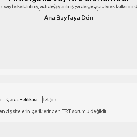
z sayfa kaldırılmış, adı değiştirilmiş ya da geçici olarak kullanım dış
Ana Sayfaya Dön
 SİTELERİ
SİTELER
i
Çerez Politikası
İletişim
TRT Kürdi
tabii
T
en dış sitelerin içeriklerinden TRT sorumlu değildir.
TRT World
TRT Dinle
T
sel
TRT Arabi
Engelsiz TRT
T
r
TRT Eba İlkokul
TRT 12 Punto
T