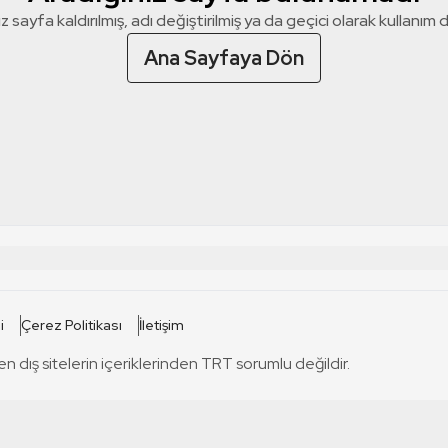
z sayfa kaldırılmış, adı değiştirilmiş ya da geçici olarak kullanım dış
Ana Sayfaya Dön
 SİTELERİ
SİTELER
i
Çerez Politikası
İletişim
TRT Kürdi
tabii
T
en dış sitelerin içeriklerinden TRT sorumlu değildir.
TRT World
TRT Dinle
T
sel
TRT Arabi
Engelsiz TRT
T
r
TRT Eba İlkokul
TRT 12 Punto
T