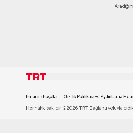
Aradığını
KURUMSAL
KANAL
Kullanım Koşulları
Gizlilik Politikası ve Aydınlatma Metn
TRT Hakkında
TRT 1
Her hakkı saklıdır. ©2026 TRT. Bağlantı yoluyla gidil
Mevzuat
TRT 2
Basın Açıklamaları
TRT Belge
Bize Ulaşın
TRT Habe