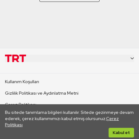
KURUMSAL
Kullanım Koşulları
KANAL SİTELERİ
Gizlilik Politikası ve Aydınlatma Metni
Çerez Politikası
SİTELER
Bu sitede tanımlama bilgileri kullanılır. Sitede gezinmeye devam
İletişim
ederek, çerez kullanımımızı kabul etmiş olursunuz.
Çerez
Politikası
CANLI YAYINLAR
Her hakkı saklıdır. ©2026 TRT. Bağlantı yoluyla gidilen dış
Kabul et
sitelerin içeriklerinden TRT sorumlu değildir.