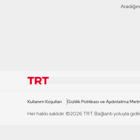
Aradığını
KURUMSAL
KANAL
Kullanım Koşulları
Gizlilik Politikası ve Aydınlatma Metn
TRT Hakkında
TRT 1
Her hakkı saklıdır. ©2026 TRT. Bağlantı yoluyla gidil
Mevzuat
TRT 2
Basın Açıklamaları
TRT Belge
Bize Ulaşın
TRT Habe