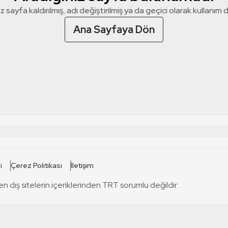
z sayfa kaldırılmış, adı değiştirilmiş ya da geçici olarak kullanım dış
Ana Sayfaya Dön
 SİTELERİ
SİTELER
i
Çerez Politikası
İletişim
TRT Kürdi
tabii
T
en dış sitelerin içeriklerinden TRT sorumlu değildir.
TRT World
TRT Dinle
T
sel
TRT Arabi
Engelsiz TRT
T
r
TRT Eba İlkokul
TRT 12 Punto
T