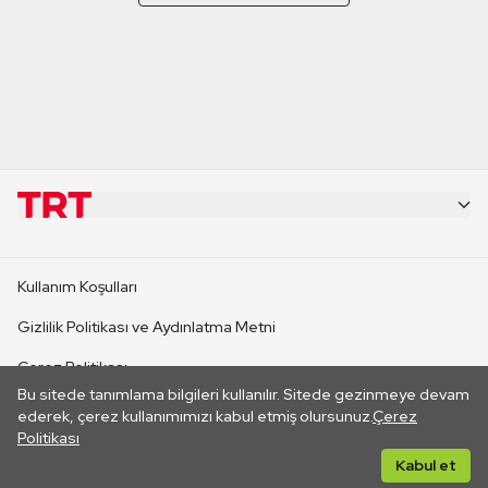
KURUMSAL
Kullanım Koşulları
KANAL SİTELERİ
Gizlilik Politikası ve Aydınlatma Metni
Çerez Politikası
SİTELER
Bu sitede tanımlama bilgileri kullanılır. Sitede gezinmeye devam
İletişim
ederek, çerez kullanımımızı kabul etmiş olursunuz.
Çerez
Politikası
CANLI YAYINLAR
Her hakkı saklıdır. ©2026 TRT. Bağlantı yoluyla gidilen dış
Kabul et
sitelerin içeriklerinden TRT sorumlu değildir.