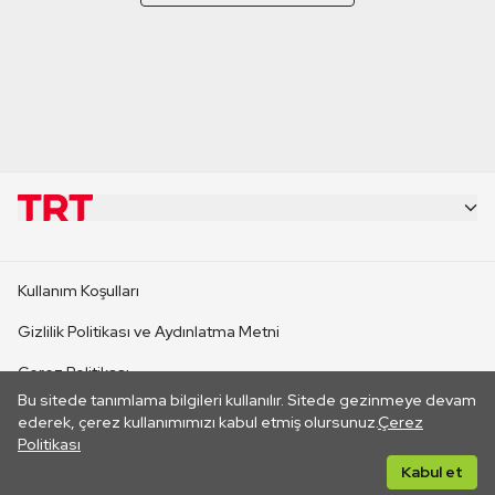
KURUMSAL
Kullanım Koşulları
KANAL SİTELERİ
Gizlilik Politikası ve Aydınlatma Metni
Çerez Politikası
SİTELER
Bu sitede tanımlama bilgileri kullanılır. Sitede gezinmeye devam
İletişim
ederek, çerez kullanımımızı kabul etmiş olursunuz.
Çerez
Politikası
CANLI YAYINLAR
Her hakkı saklıdır. ©2026 TRT. Bağlantı yoluyla gidilen dış
Kabul et
sitelerin içeriklerinden TRT sorumlu değildir.