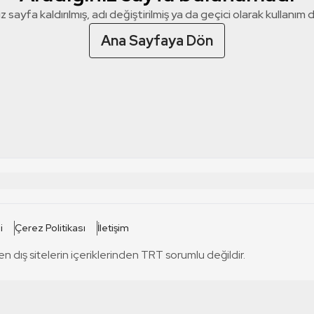
z sayfa kaldırılmış, adı değiştirilmiş ya da geçici olarak kullanım dış
Ana Sayfaya Dön
 SİTELERİ
SİTELER
i
Çerez Politikası
İletişim
TRT Kürdi
tabii
T
en dış sitelerin içeriklerinden TRT sorumlu değildir.
TRT World
TRT Dinle
T
sel
TRT Arabi
Engelsiz TRT
T
r
TRT Eba İlkokul
TRT 12 Punto
T