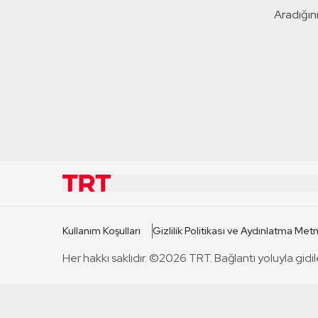
Aradığını
KURUMSAL
KANAL
Kullanım Koşulları
Gizlilik Politikası ve Aydınlatma Metn
TRT Hakkında
TRT 1
Her hakkı saklıdır. ©2026 TRT. Bağlantı yoluyla gidil
Mevzuat
TRT 2
Basın Açıklamaları
TRT Belge
Bize Ulaşın
TRT Habe