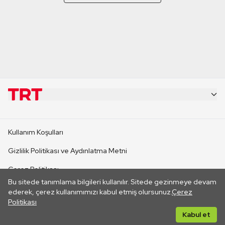
KURUMSAL
Kullanım Koşulları
KANAL SİTELERİ
Gizlilik Politikası ve Aydınlatma Metni
Çerez Politikası
SİTELER
Bu sitede tanımlama bilgileri kullanılır. Sitede gezinmeye devam
İletişim
ederek, çerez kullanımımızı kabul etmiş olursunuz.
Çerez
Politikası
CANLI YAYINLAR
Her hakkı saklıdır. ©2026 TRT. Bağlantı yoluyla gidilen dış
Kabul et
sitelerin içeriklerinden TRT sorumlu değildir.