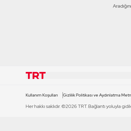
Aradığını
KURUMSAL
KANAL
Kullanım Koşulları
Gizlilik Politikası ve Aydınlatma Metn
TRT Hakkında
TRT 1
Her hakkı saklıdır. ©2026 TRT. Bağlantı yoluyla gidil
Mevzuat
TRT 2
Basın Açıklamaları
TRT Belge
Bize Ulaşın
TRT Habe