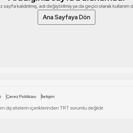
z sayfa kaldırılmış, adı değiştirilmiş ya da geçici olarak kullanım dış
Ana Sayfaya Dön
 SİTELERİ
SİTELER
i
Çerez Politikası
İletişim
TRT Kürdi
tabii
T
en dış sitelerin içeriklerinden TRT sorumlu değildir.
TRT World
TRT Dinle
T
sel
TRT Arabi
Engelsiz TRT
T
r
TRT Eba İlkokul
TRT 12 Punto
T