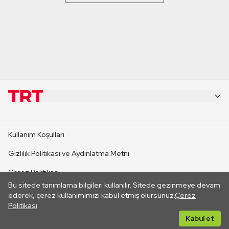
KURUMSAL
Kullanım Koşulları
KANAL SİTELERİ
Gizlilik Politikası ve Aydınlatma Metni
Çerez Politikası
SİTELER
Bu sitede tanımlama bilgileri kullanılır. Sitede gezinmeye devam
İletişim
ederek, çerez kullanımımızı kabul etmiş olursunuz.
Çerez
Politikası
CANLI YAYINLAR
Her hakkı saklıdır. ©2026 TRT. Bağlantı yoluyla gidilen dış
Kabul et
sitelerin içeriklerinden TRT sorumlu değildir.