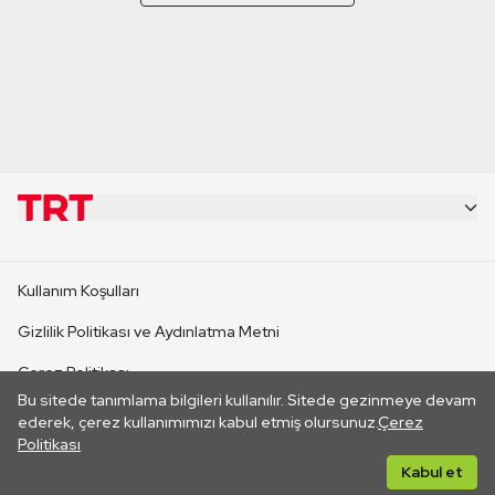
KURUMSAL
Kullanım Koşulları
KANAL SİTELERİ
Gizlilik Politikası ve Aydınlatma Metni
Çerez Politikası
SİTELER
Bu sitede tanımlama bilgileri kullanılır. Sitede gezinmeye devam
İletişim
ederek, çerez kullanımımızı kabul etmiş olursunuz.
Çerez
Politikası
CANLI YAYINLAR
Her hakkı saklıdır. ©2026 TRT. Bağlantı yoluyla gidilen dış
Kabul et
sitelerin içeriklerinden TRT sorumlu değildir.