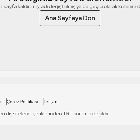
z sayfa kaldırılmış, adı değiştirilmiş ya da geçici olarak kullanım dış
Ana Sayfaya Dön
 SİTELERİ
SİTELER
i
Çerez Politikası
İletişim
TRT Kürdi
tabii
T
en dış sitelerin içeriklerinden TRT sorumlu değildir.
TRT World
TRT Dinle
T
sel
TRT Arabi
Engelsiz TRT
T
r
TRT Eba İlkokul
TRT 12 Punto
T