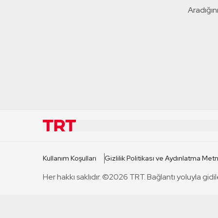
Aradığını
KURUMSAL
KANAL
Kullanım Koşulları
Gizlilik Politikası ve Aydınlatma Metn
TRT Hakkında
TRT 1
Her hakkı saklıdır. ©2026 TRT. Bağlantı yoluyla gidil
Mevzuat
TRT 2
Basın Açıklamaları
TRT Belge
Bize Ulaşın
TRT Habe