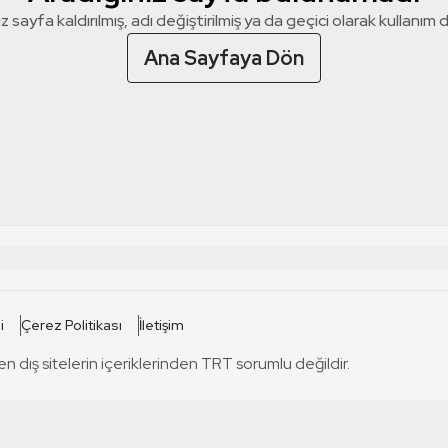
z sayfa kaldırılmış, adı değiştirilmiş ya da geçici olarak kullanım dış
Ana Sayfaya Dön
 SİTELERİ
SİTELER
i
Çerez Politikası
İletişim
TRT Kürdi
tabii
T
en dış sitelerin içeriklerinden TRT sorumlu değildir.
TRT World
TRT Dinle
T
sel
TRT Arabi
Engelsiz TRT
T
r
TRT Eba İlkokul
TRT 12 Punto
T