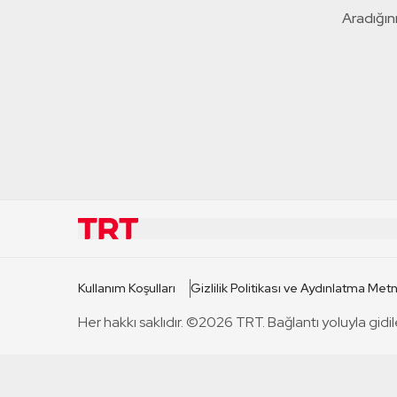
Aradığını
KURUMSAL
KANAL
Kullanım Koşulları
Gizlilik Politikası ve Aydınlatma Metn
TRT Hakkında
TRT 1
Her hakkı saklıdır. ©2026 TRT. Bağlantı yoluyla gidil
Mevzuat
TRT 2
Basın Açıklamaları
TRT Belge
Bize Ulaşın
TRT Habe