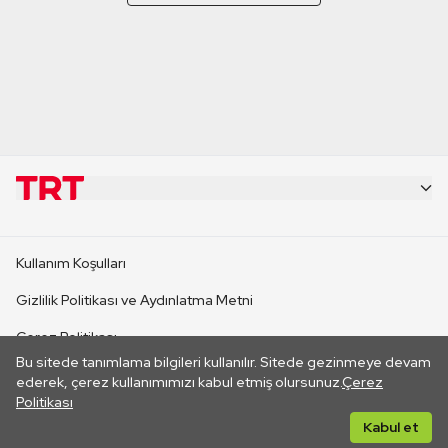
KURUMSAL
Kullanım Koşulları
KANAL SİTELERİ
Gizlilik Politikası ve Aydınlatma Metni
Çerez Politikası
SİTELER
Bu sitede tanımlama bilgileri kullanılır. Sitede gezinmeye devam
İletişim
ederek, çerez kullanımımızı kabul etmiş olursunuz.
Çerez
Politikası
CANLI YAYINLAR
Her hakkı saklıdır. ©2026 TRT. Bağlantı yoluyla gidilen dış
Kabul et
sitelerin içeriklerinden TRT sorumlu değildir.