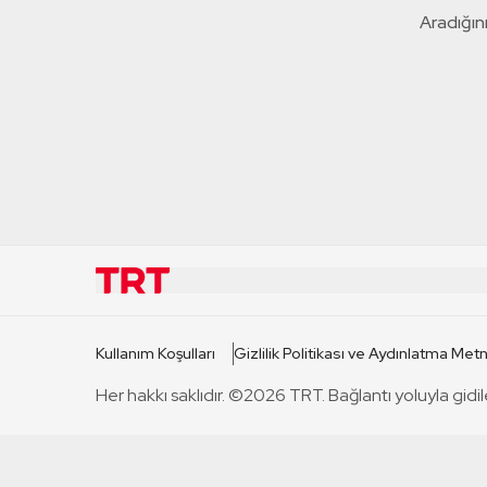
Aradığını
KURUMSAL
KANAL
Kullanım Koşulları
Gizlilik Politikası ve Aydınlatma Metn
TRT Hakkında
TRT 1
Her hakkı saklıdır. ©2026 TRT. Bağlantı yoluyla gidil
Mevzuat
TRT 2
Basın Açıklamaları
TRT Belge
Bize Ulaşın
TRT Habe