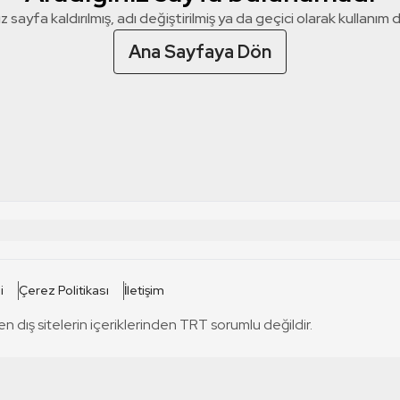
z sayfa kaldırılmış, adı değiştirilmiş ya da geçici olarak kullanım dış
Ana Sayfaya Dön
 SİTELERİ
SİTELER
i
Çerez Politikası
İletişim
TRT Kürdi
tabii
T
en dış sitelerin içeriklerinden TRT sorumlu değildir.
TRT World
TRT Dinle
T
sel
TRT Arabi
Engelsiz TRT
T
r
TRT Eba İlkokul
TRT 12 Punto
T