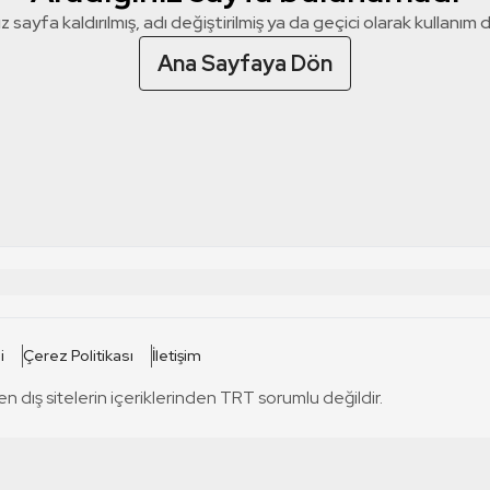
z sayfa kaldırılmış, adı değiştirilmiş ya da geçici olarak kullanım dış
Ana Sayfaya Dön
 SİTELERİ
SİTELER
i
Çerez Politikası
İletişim
TRT Kürdi
tabii
T
en dış sitelerin içeriklerinden TRT sorumlu değildir.
TRT World
TRT Dinle
T
sel
TRT Arabi
Engelsiz TRT
T
r
TRT Eba İlkokul
TRT 12 Punto
T