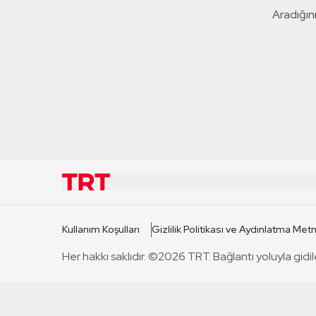
Aradığını
KURUMSAL
KANAL
Kullanım Koşulları
Gizlilik Politikası ve Aydınlatma Metn
TRT Hakkında
TRT 1
Her hakkı saklıdır. ©2026 TRT. Bağlantı yoluyla gidil
Mevzuat
TRT 2
Basın Açıklamaları
TRT Belge
Bize Ulaşın
TRT Habe