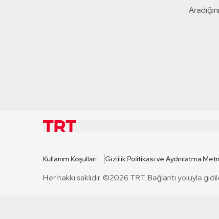
Aradığını
KURUMSAL
KANAL
Kullanım Koşulları
Gizlilik Politikası ve Aydınlatma Metn
TRT Hakkında
TRT 1
Her hakkı saklıdır. ©2026 TRT. Bağlantı yoluyla gidil
Mevzuat
TRT 2
Basın Açıklamaları
TRT Belge
Bize Ulaşın
TRT Habe