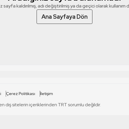
z sayfa kaldırılmış, adı değiştirilmiş ya da geçici olarak kullanım dış
Ana Sayfaya Dön
 SİTELERİ
SİTELER
i
Çerez Politikası
İletişim
TRT Kürdi
tabii
T
en dış sitelerin içeriklerinden TRT sorumlu değildir.
TRT World
TRT Dinle
T
sel
TRT Arabi
Engelsiz TRT
T
r
TRT Eba İlkokul
TRT 12 Punto
T