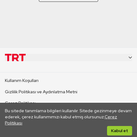
KURUMSAL
Kullanım Koşulları
KANAL SİTELERİ
Gizlilik Politikası ve Aydınlatma Metni
Çerez Politikası
SİTELER
Bu sitede tanımlama bilgileri kullanılır. Sitede gezinmeye devam
İletişim
ederek, çerez kullanımımızı kabul etmiş olursunuz.
Çerez
Politikası
CANLI YAYINLAR
Her hakkı saklıdır. ©2026 TRT. Bağlantı yoluyla gidilen dış
Kabul et
sitelerin içeriklerinden TRT sorumlu değildir.