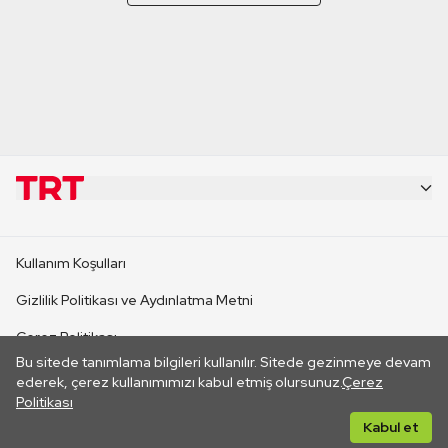
KURUMSAL
Kullanım Koşulları
KANAL SİTELERİ
Gizlilik Politikası ve Aydınlatma Metni
Çerez Politikası
SİTELER
Bu sitede tanımlama bilgileri kullanılır. Sitede gezinmeye devam
İletişim
ederek, çerez kullanımımızı kabul etmiş olursunuz.
Çerez
Politikası
CANLI YAYINLAR
Her hakkı saklıdır. ©2026 TRT. Bağlantı yoluyla gidilen dış
Kabul et
sitelerin içeriklerinden TRT sorumlu değildir.