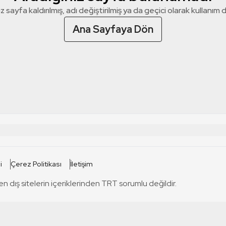
z sayfa kaldırılmış, adı değiştirilmiş ya da geçici olarak kullanım dış
Ana Sayfaya Dön
 SİTELERİ
SİTELER
i
Çerez Politikası
İletişim
TRT Kürdi
tabii
T
en dış sitelerin içeriklerinden TRT sorumlu değildir.
TRT World
TRT Dinle
T
sel
TRT Arabi
Engelsiz TRT
T
r
TRT Eba İlkokul
TRT 12 Punto
T