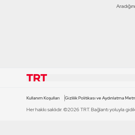
Aradığını
KURUMSAL
KANAL
Kullanım Koşulları
Gizlilik Politikası ve Aydınlatma Metn
TRT Hakkında
TRT 1
Her hakkı saklıdır. ©2026 TRT. Bağlantı yoluyla gidil
Mevzuat
TRT 2
Basın Açıklamaları
TRT Belge
Bize Ulaşın
TRT Habe